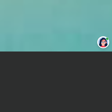
Привет 👋 Могу сделать студенческую
работу за тебя
Главная
Реферат
Маркшейдерское дело
Сроки и Стоимость