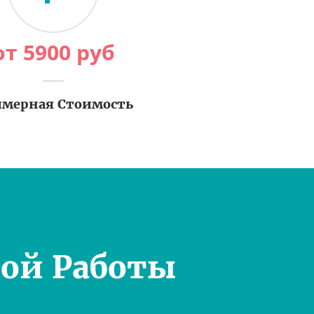
от
5900
руб
мерная Стоимость
ой Работы