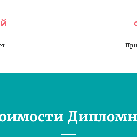
ей
ия
При
тоимости Дипломн