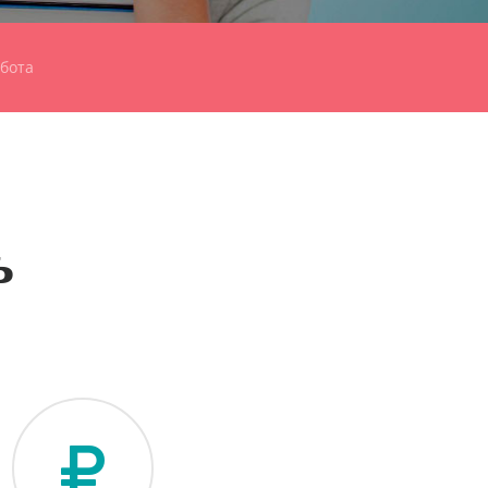
бота
ь