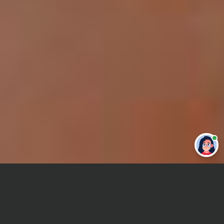
Привет 👋 Могу сделать студенческую
работу за тебя
Главная
ВУЗы Самары
Самарский университет
Дипломная работа