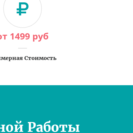
от
1499
руб
мерная Стоимость
ной Работы