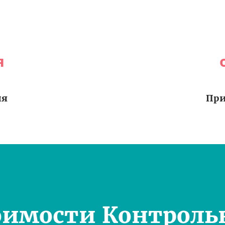
я
ия
При
оимости Контроль