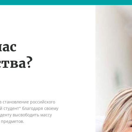
нас
тва?
в становление российского
 студент" благодаря своему
денту высвободить массу
 предметов.