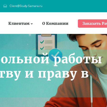
Client@Study-Samara.ru
Клиентам
О Компании
Заказать Ра
рольной работы
тву и праву в