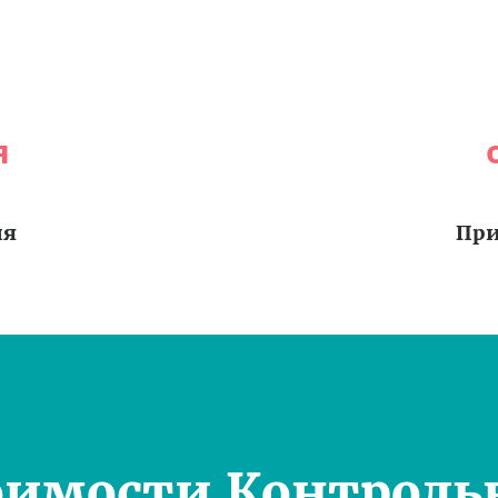
я
ия
При
оимости Контроль