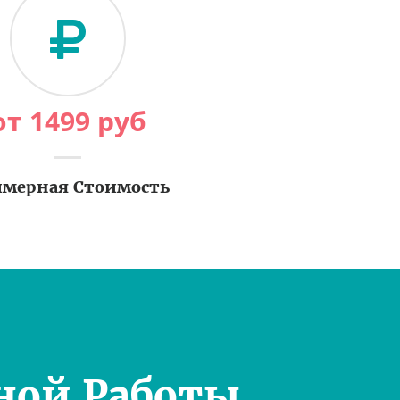
от
1499
руб
мерная Стоимость
ной Работы