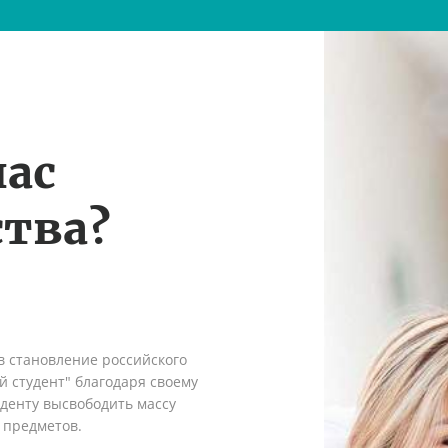
нас
тва?
в становление российского
 студент" благодаря своему
денту высвободить массу
 предметов.