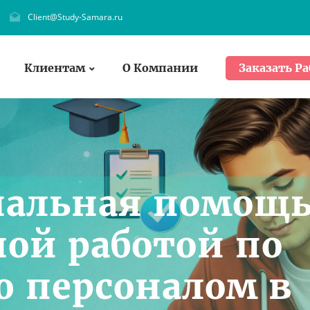
Client@Study-Samara.ru
Клиентам
О Компании
Заказать Ра
нальная помощ
ной работой по
 персоналом в