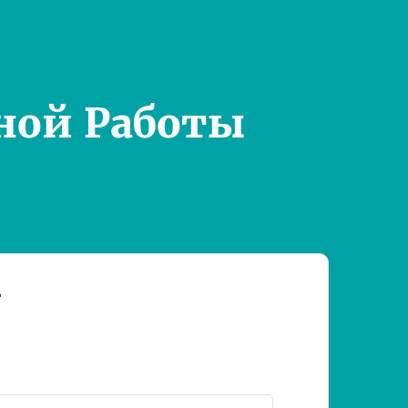
ной Работы
т