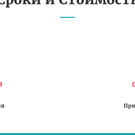
я
ия
При