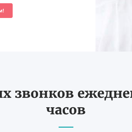
м!
 звонков ежедневн
часов