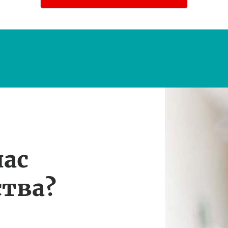
нас
тва?