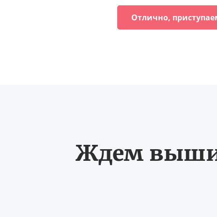
Отлично, приступае
Ждем выших