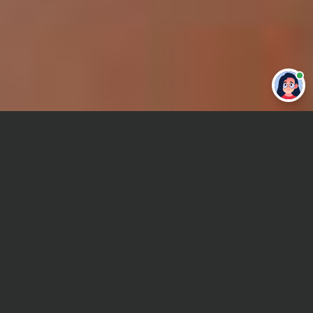
Привет 👋 Могу сделать студенческую
работу за тебя
Главная
ВУЗы Самары
СИУ
Контрольная работа
Сроки и Стоимость