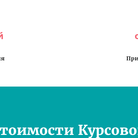
й
ия
При
Стоимости Курсово