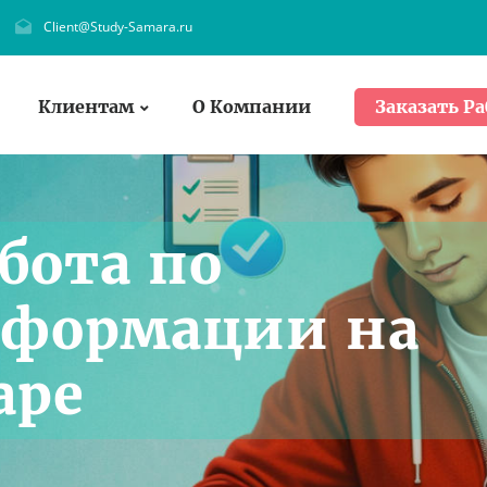
Client@Study-Samara.ru
Клиентам
О Компании
Заказать Ра
бота по
 формации на
аре