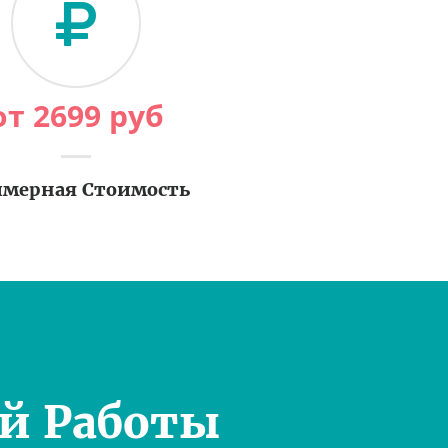
от
2699
руб
мерная Стоимость
й Работы