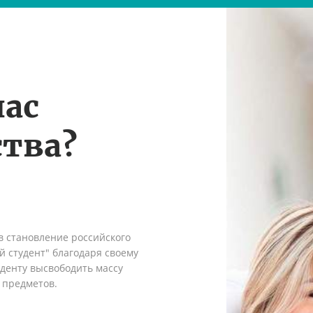
нас
тва?
в становление российского
 студент" благодаря своему
денту высвободить массу
 предметов.