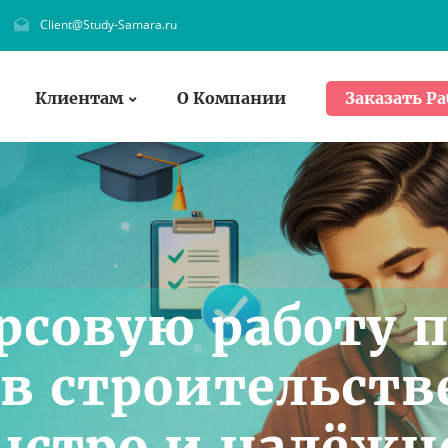
Client@Study-Samara.ru
Клиентам
О Компании
Заказать Ра
рсовую работу 
в строительств
быстро и надёжн