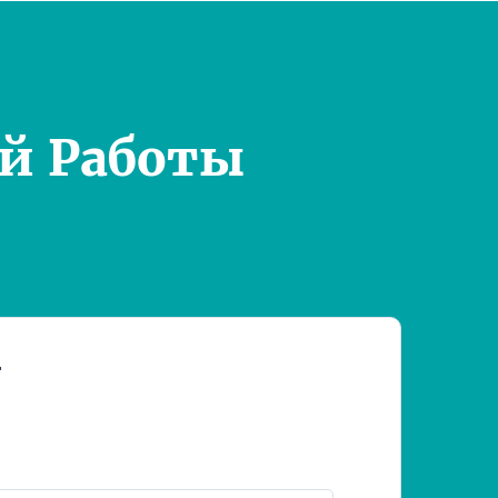
й Работы
т