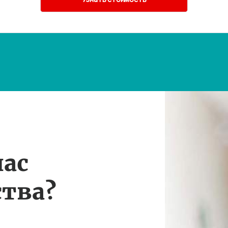
нас
тва?