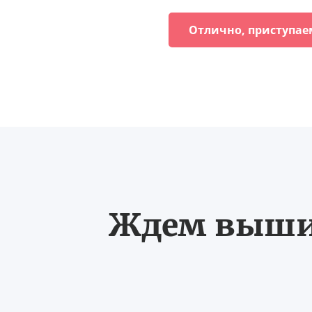
Отлично, приступае
Ждем выших