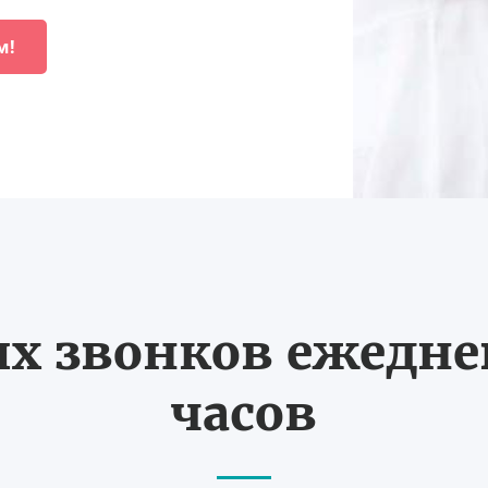
м!
 звонков ежедневн
часов