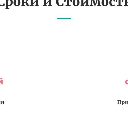
Сроки и Стоимост
й
ия
При