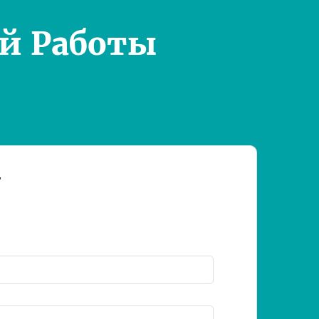
й Работы
т