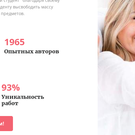
 студент" благодаря своему
денту высвободить массу
 предметов.
1965
Опытных авторов
93
%
Уникальность
работ
м!