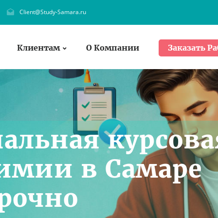
Client@Study-Samara.ru
Клиентам
О Компании
Заказать Ра
альная курсова
Химии в Самаре
срочно