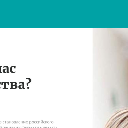
нас
тва?
в становление российского