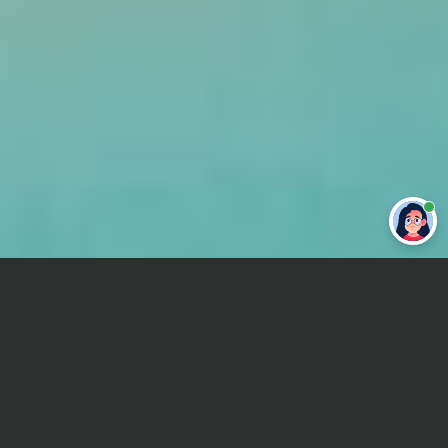
Привет 👋 Могу сделать студенческую
работу за тебя
Главная
Отчет по практике
Биржевое дело
Сроки и Стоимость