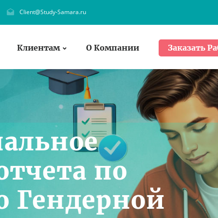
Client@Study-Samara.ru
Клиентам
О Компании
Заказать Ра
нальное
отчета по
о Гендерной