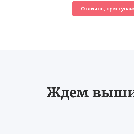
Отлично, приступае
Ждем выших