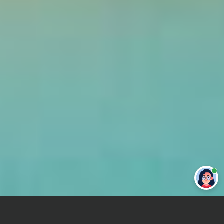
Привет 👋 Могу сделать студенческую
работу за тебя
Главная
Отчет по практике
Политология