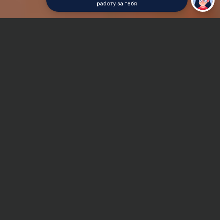
работу за тебя
Главная
ВУЗы Самары
СаГА
Отчет по практике
Сроки и Стоимость