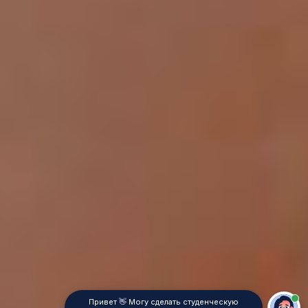
Привет 👋 Могу сделать студенческую