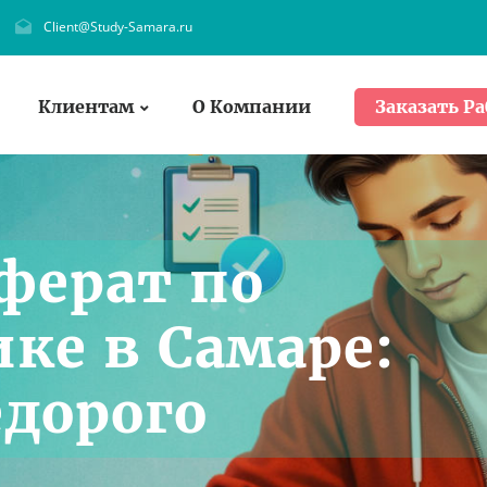
Client@Study-Samara.ru
Клиентам
О Компании
Заказать Ра
ферат по
ке в Самаре:
едорого