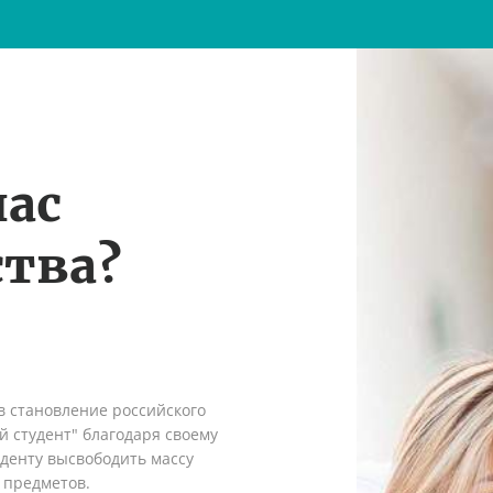
нас
тва?
в становление российского
 студент" благодаря своему
денту высвободить массу
 предметов.