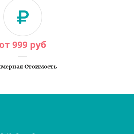
от
999
руб
мерная Стоимость