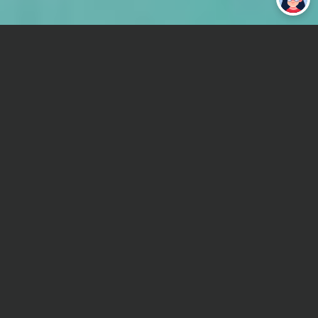
работу за тебя
Главная
Реферат
Линейное программирование
Сроки и Стоимость