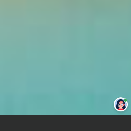
Привет 👋 Могу сделать студенческую
работу за тебя
Главная
Реферат
Психология восприятия