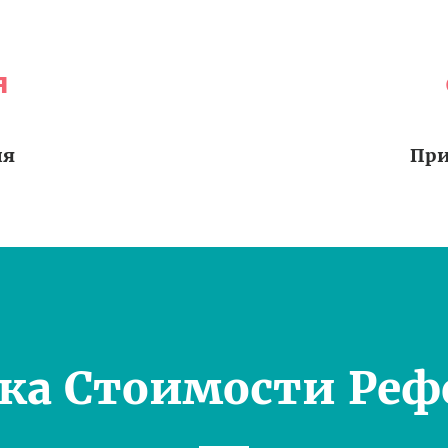
я
ия
При
ка Стоимости Реф