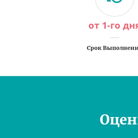
от 1-го дн
Срок Выполнен
Оцен