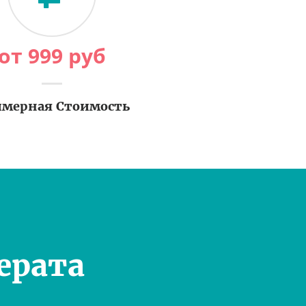
от
999
руб
мерная Стоимость
ерата