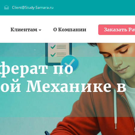
Client@Study-Samara.ru
Клиентам
О Компании
Заказать Ра
ферат по
ой Механике в