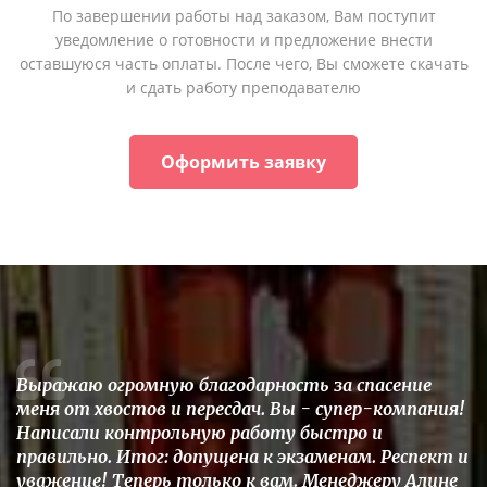
По завершении работы над заказом, Вам поступит
уведомление о готовности и предложение внести
оставшуюся часть оплаты. После чего, Вы сможете скачать
и сдать работу преподавателю
Оформить заявку
Выражаю огромную благодарность за спасение
меня от хвостов и пересдач. Вы - супер-компания!
Написали контрольную работу быстро и
правильно. Итог: допущена к экзаменам. Респект и
уважение! Теперь только к вам. Менеджеру Алине