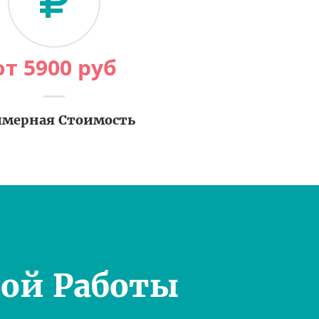
от
5900
руб
мерная Стоимость
ой Работы