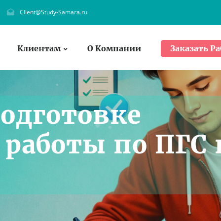
Client@Study-Samara.ru
Клиентам
О Компании
Заказать Ра
одготовке
работы по ПГС 