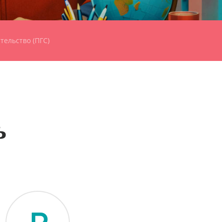
ельство (ПГС)
ь