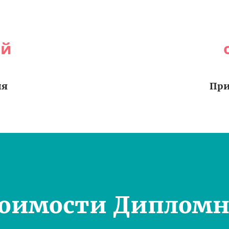
ей
ия
При
тоимости Дипломн