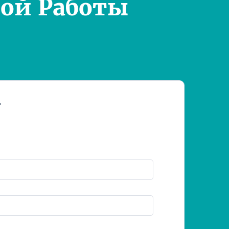
ой Работы
т