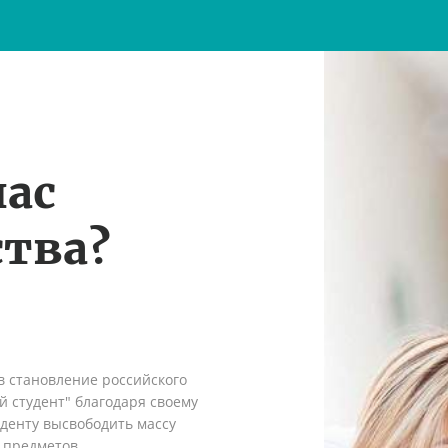
нас
тва?
в становление российского
 студент" благодаря своему
денту высвободить массу
 предметов.