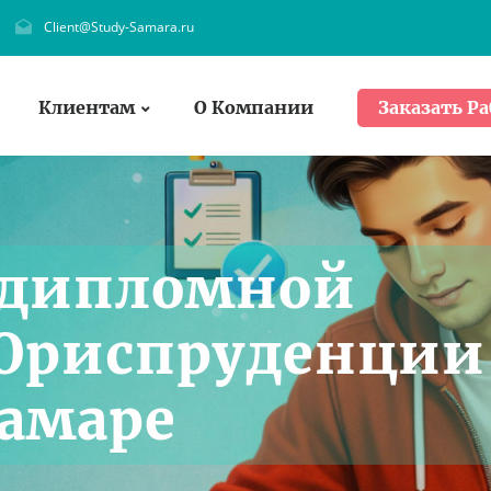
Client@Study-Samara.ru
Клиентам
О Компании
Заказать Ра
 дипломной
 Юриспруденции
Самаре