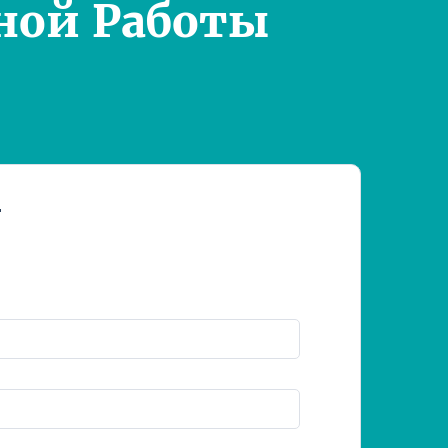
ной Работы
т