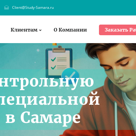
Client@Study-Samara.ru
Клиентам
О Компании
Заказать Ра
онтрольную
Специальной
 в Самаре