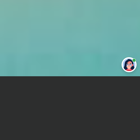
Привет 👋 Могу сделать студенческую
работу за тебя
Главная
Реферат
Международные экономические отношения (МЭО)
Сроки и Стоимость